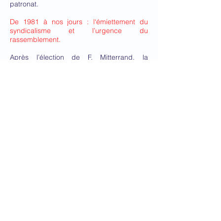
patronat.
De 1981 à nos jours : l‘émiettement du
syndicalisme et l’urgence du
rassemblement.
Après l’élection de F. Mitterrand, la
désunion est totale. La CGT demeure la
seule force d’entrainement des luttes, alors
que la CFDT prône le « réalisme social »,
FO « l’indépendance » et la CGC « le
corporatisme ». Dans le même temps se
constitue le Groupe des 10 à partir de
syndicats autonomes. A partir de 1986, la
CFDT tente une recomposition syndicale
avec la FEN, qui elle-même cherche à
dégager un axe réformiste avec FO et la
FGAF. Le 1er mai 1988 est célébré par la
FEN, la CFDT, la FGAF et le SNUI. En 1991,
les accords CFDT-FEN ne rallient pas FO,
la CGC ni la CFTC. Certaines composantes
du groupe des 10 rejoignent la FEN en
1992. Le seul objectif apparent de ces
différentes recompositions « ratées » étant
la marginalisation de la CGT. La CFDT